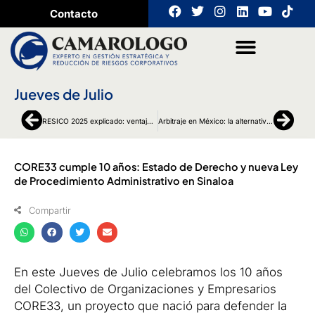
Ir
F
T
I
L
Y
T
Contacto
a
w
n
i
o
i
al
c
i
s
n
u
k
contenido
e
t
t
k
t
t
b
t
a
e
u
o
o
e
g
d
b
k
o
r
r
i
e
Jueves de Julio
k
a
n
m
Ant
Sigu
RESICO 2025 explicado: ventajas, requisitos y beneficios
Arbitraje en México: la alternativa estratégica para empresas y PYMEs
CORE33 cumple 10 años: Estado de Derecho y nueva Ley
de Procedimiento Administrativo en Sinaloa
Compartir
En este Jueves de Julio celebramos los 10 años
del Colectivo de Organizaciones y Empresarios
CORE33, un proyecto que nació para defender la