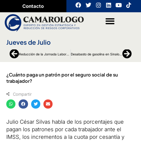
Ir
F
T
I
L
Y
T
Contacto
a
w
n
i
o
i
al
c
i
s
n
u
k
contenido
e
t
t
k
t
t
b
t
a
e
u
o
o
e
g
d
b
k
o
r
r
i
e
Jueves de Julio
k
a
n
m
Ant
Sigu
Reducción de la Jornada Laboral de 48 a 40 horas en México
Desabasto de gasolina en Sinaloa por la toma de Pemex
¿Cuánto paga un patrón por el seguro social de su
trabajador?
Compartir
Julio César Silvas habla de los porcentajes que
pagan los patrones por cada trabajador ante el
IMSS, los incrementos a la cuota por cesantía y