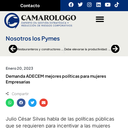
Ir
F
T
I
L
Y
T
Contacto
a
w
n
i
o
i
al
c
i
s
n
u
k
contenido
e
t
t
k
t
t
b
t
a
e
u
o
o
e
g
d
b
k
o
r
r
i
e
Nosotros los Pymes
k
a
n
m
Ant
Sigu
Restauranteros y constructores urgen de incentivos: ADECEM
Debe elevarse la productividad: ADECEM
Enero 20, 2023
Demanda ADECEM mejores políticas para mujeres
Empresarias
Compartir
Julio César Silvas habla de las políticas públicas
que se requieren para incentivar a las mujeres