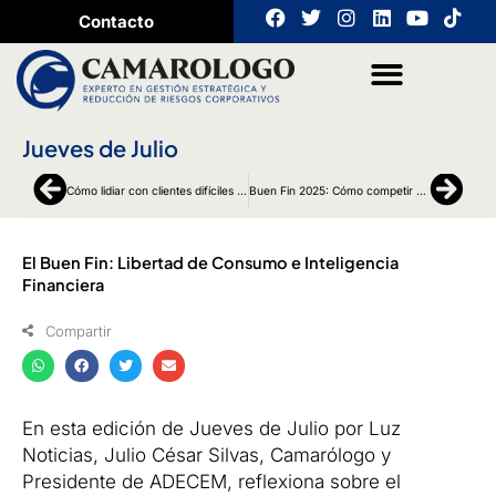
Ir
F
T
I
L
Y
T
Contacto
a
w
n
i
o
i
al
c
i
s
n
u
k
contenido
e
t
t
k
t
t
b
t
a
e
u
o
o
e
g
d
b
k
o
r
r
i
e
Jueves de Julio
k
a
n
m
Ant
Sigu
Cómo lidiar con clientes difíciles sin perder la calma (ni la venta)
Buen Fin 2025: Cómo competir sin perder dinero — Consejos para Micronegocios
El Buen Fin: Libertad de Consumo e Inteligencia
Financiera
Compartir
En esta edición de Jueves de Julio por Luz
Noticias, Julio César Silvas, Camarólogo y
Presidente de ADECEM, reflexiona sobre el