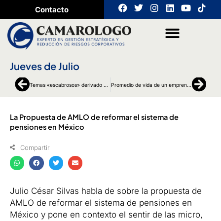
Ir
F
T
I
L
Y
T
Contacto
a
w
n
i
o
i
al
c
i
s
n
u
k
contenido
e
t
t
k
t
t
b
t
a
e
u
o
o
e
g
d
b
k
o
r
r
i
e
Jueves de Julio
k
a
n
m
Ant
Sigu
Temas «escabrosos» derivado de las reformas laborales en México
Promedio de vida de un emprendimiento en México
La Propuesta de AMLO de reformar el sistema de
pensiones en México
Compartir
Julio César Silvas habla de sobre la propuesta de
AMLO de reformar el sistema de pensiones en
México y pone en contexto el sentir de las micro,