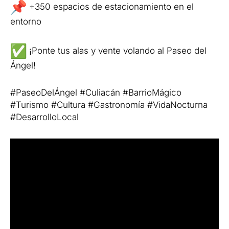
+350 espacios de estacionamiento en el
entorno
¡Ponte tus alas y vente volando al Paseo del
Ángel!
#PaseoDelÁngel #Culiacán #BarrioMágico
#Turismo #Cultura #Gastronomía #VidaNocturna
#DesarrolloLocal