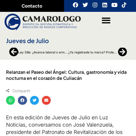
Ir
F
T
I
L
Y
T
Contacto
a
w
n
i
o
i
al
c
i
s
n
u
k
contenido
e
t
t
k
t
t
b
t
a
e
u
o
o
e
g
d
b
k
o
r
r
i
e
Jueves de Julio
k
a
n
m
Ant
Sigu
Ley Silla: ¿Avance laboral o arma de doble filo?
¿Ya registraste tu marca? Protege tu negocio antes de que sea demasiado tarde
Relanzan el Paseo del Ángel: Cultura, gastronomía y vida
nocturna en el corazón de Culiacán
Compartir
En esta edición de Jueves de Julio en Luz
Noticias, conversamos con José Valenzuela,
presidente del Patronato de Revitalización de los