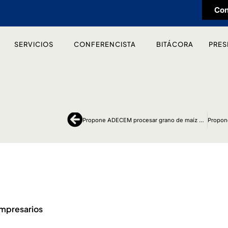
Con
SERVICIOS
CONFERENCISTA
BITÁCORA
PRES
Ant
Propone ADECEM procesar grano de maíz para abatir precio de la tortilla
empresarios