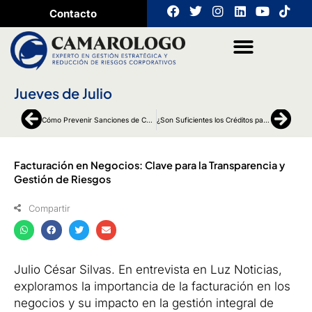
Ir
F
T
I
L
Y
T
Contacto
a
w
n
i
o
i
al
c
i
s
n
u
k
contenido
e
t
t
k
t
t
b
t
a
e
u
o
o
e
g
d
b
k
o
r
r
i
e
Jueves de Julio
k
a
n
m
Ant
Sigu
Cómo Prevenir Sanciones de COEPRISS y Protección Civil: Estrategias de Gestión Integral de Riesgos
¿Son Suficientes los Créditos para Mipymes? Todo lo que debes saber
Facturación en Negocios: Clave para la Transparencia y
Gestión de Riesgos
Compartir
Julio César Silvas. En entrevista en Luz Noticias,
exploramos la importancia de la facturación en los
negocios y su impacto en la gestión integral de