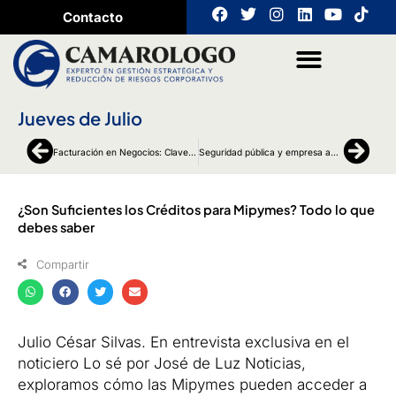
Ir
F
T
I
L
Y
T
Contacto
a
w
n
i
o
i
al
c
i
s
n
u
k
contenido
e
t
t
k
t
t
b
t
a
e
u
o
o
e
g
d
b
k
o
r
r
i
e
Jueves de Julio
k
a
n
m
Ant
Sigu
Facturación en Negocios: Clave para la Transparencia y Gestión de Riesgos
Seguridad pública y empresa ante hechos de alto impacto en Culiacán, Sinaloa
¿Son Suficientes los Créditos para Mipymes? Todo lo que
debes saber
Compartir
Julio César Silvas. En entrevista exclusiva en el
noticiero Lo sé por José de Luz Noticias,
exploramos cómo las Mipymes pueden acceder a