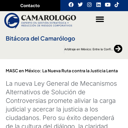
Ir
F
T
I
L
Y
T
Contacto
a
w
n
i
o
i
al
c
i
s
n
u
k
contenido
e
t
t
k
t
t
b
t
a
e
u
o
o
e
g
d
b
k
o
r
r
i
e
Bitácora del Camarólogo
k
a
n
m
Sig
Arbitraje en México: Entre la Confianza y el Cambio Cultural Empresarial
MASC en México: La Nueva Ruta contra la Justicia Lenta
La nueva Ley General de Mecanismos
Alternativos de Solución de
Controversias promete aliviar la carga
judicial y acercar la justicia a los
ciudadanos. Pero su éxito dependerá
de la cultura del diálogo, la claridad