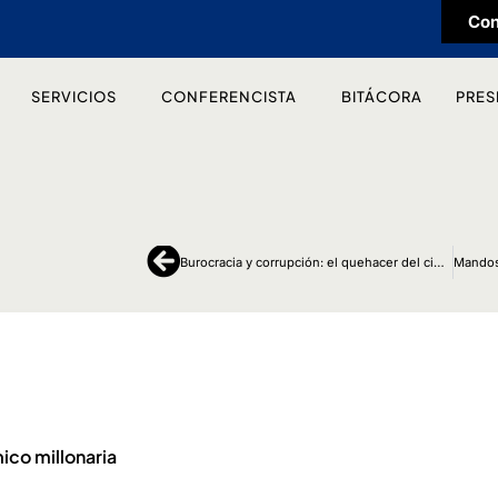
Con
SERVICIOS
CONFERENCISTA
BITÁCORA
PRES
Ant
Burocracia y corrupción: el quehacer del ciudadano
ico millonaria